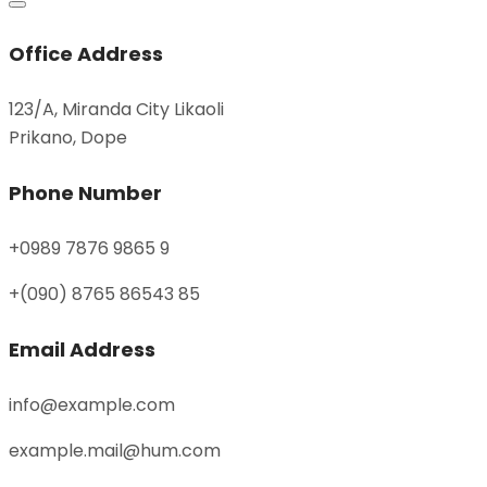
Office Address
123/A, Miranda City Likaoli
Prikano, Dope
Phone Number
+0989 7876 9865 9
+(090) 8765 86543 85
Email Address
info@example.com
example.mail@hum.com