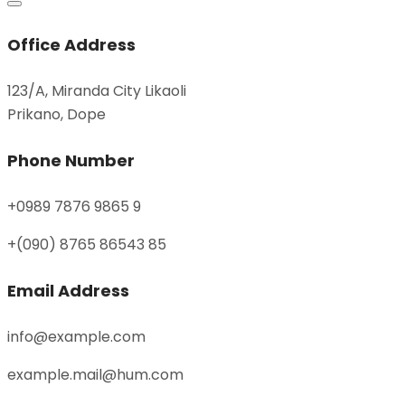
Office Address
123/A, Miranda City Likaoli
Prikano, Dope
Phone Number
+0989 7876 9865 9
+(090) 8765 86543 85
Email Address
info@example.com
example.mail@hum.com