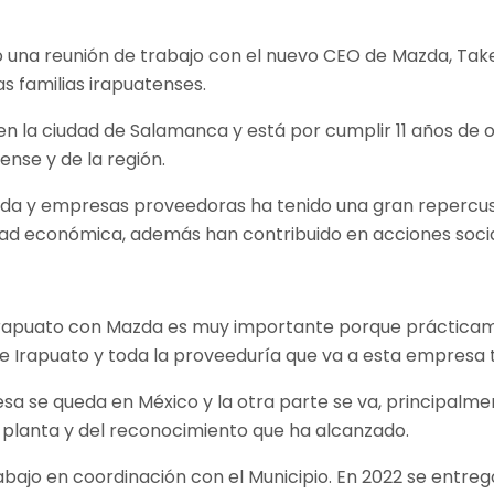
o una reunión de trabajo con el nuevo CEO de Mazda, Take
s familias irapuatenses.
n la ciudad de Salamanca y está por cumplir 11 años de 
nse y de la región.
zda y empresas proveedoras ha tenido una gran repercusi
idad económica, además han contribuido en acciones socia
Irapuato con Mazda es muy importante porque prácticamen
 Irapuato y toda la proveeduría que va a esta empresa ta
a se queda en México y la otra parte se va, principalme
a planta y del reconocimiento que ha alcanzado.
ajo en coordinación con el Municipio. En 2022 se entregó a