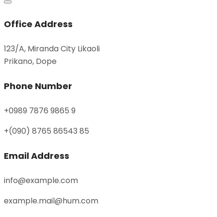
Office Address
123/A, Miranda City Likaoli
Prikano, Dope
Phone Number
+0989 7876 9865 9
+(090) 8765 86543 85
Email Address
info@example.com
example.mail@hum.com