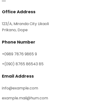
Office Address
123/A, Miranda City Likaoli
Prikano, Dope
Phone Number
+0989 7876 9865 9
+(090) 8765 86543 85
Email Address
info@example.com
example.mail@hum.com