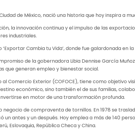
Ciudad de México, nació una historia que hoy inspira a 
ación, la innovación continua y el impulso de las exporta
res industriales.
 ‘Exportar Cambia tu Vida’, donde fue galardonada en la 
promiso de la gobernadora Libia Dennise García Muñoz Le
s que generan empleo y bienestar social.
al Comercio Exterior (COFOCE), tiene como objetivo visi
destino económico, sino también el de sus familias, cola
nvertirse en motor de una transformación profunda.
gocio de compraventa de tornillos. En 1978 se trasladó 
 un antes y un después. Hoy emplea a más de 140 persona
rú, Eslovaquia, República Checa y China.