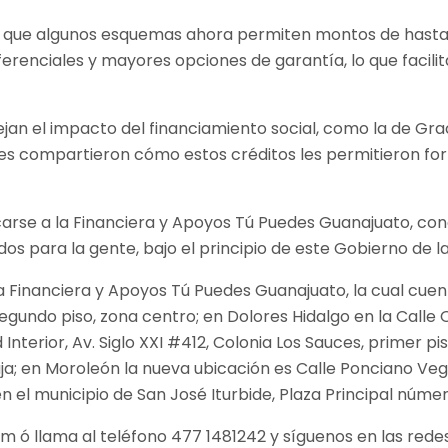
 que algunos esquemas ahora permiten montos de hasta 1
eferenciales y mayores opciones de garantía, lo que faci
ejan el impacto del financiamiento social, como la de Graci
es compartieron cómo estos créditos les permitieron for
ercarse a la Financiera y Apoyos Tú Puedes Guanajuato, 
os para la gente, bajo el principio de este Gobierno de 
la Financiera y Apoyos Tú Puedes Guanajuato, la cual cuen
undo piso, zona centro; en Dolores Hidalgo en la Calle Q
nterior, Av. Siglo XXI #412, Colonia Los Sauces, primer pi
ja; en Moroleón la nueva ubicación es Calle Ponciano Vega
 el municipio de San José Iturbide, Plaza Principal número 
com ó llama al teléfono 477 1481242 y síguenos en las re