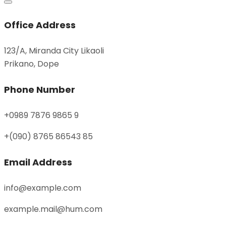
Office Address
123/A, Miranda City Likaoli
Prikano, Dope
Phone Number
+0989 7876 9865 9
+(090) 8765 86543 85
Email Address
info@example.com
example.mail@hum.com