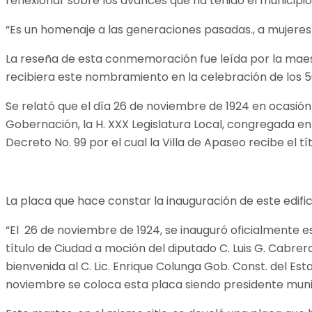
reflexionar sobre los avances que ha tenido el municipi
“Es un homenaje a las generaciones pasadas., a mujeres 
La reseña de esta conmemoración fue leída por la maest
recibiera este nombramiento en la celebración de los 5
Se relató que el día 26 de noviembre de 1924 en ocasió
Gobernación, la H. XXX Legislatura Local, congregada en
Decreto No. 99 por el cual la Villa de Apaseo recibe el tí
La placa que hace constar la inauguración de este edific
“El 26 de noviembre de 1924, se inauguró oficialmente es
título de Ciudad a moción del diputado C. Luis G. Cabre
bienvenida al C. Lic. Enrique Colunga Gob. Const. del
noviembre se coloca esta placa siendo presidente muni