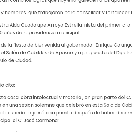
o, así como los logros que hoy enorgullecen a los apaseen
y hombres que trabajaron para consolidar y fortalecer la
ra Aida Guadalupe Arroyo Estrella, nieta del primer cron
0 años de la presidencia municipal.
n de la fiesta de bienvenida al gobernador Enrique Colun
 el Salón de Cabildos de Apaseo y a propuesta del Diputa
tulo de Ciudad.
io cita:
ta casa, obra intelectual y material, en gran parte del C
ra en una sesión solemne que celebró en esta Sala de Cabi
 Estado cuando regresó a su puesto después de haber des
cipal el C. José Carmona”.