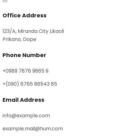
Office Address
123/A, Miranda City Likaoli
Prikano, Dope
Phone Number
+0989 7876 9865 9
+(090) 8765 86543 85
Email Address
info@example.com
example.mail@hum.com