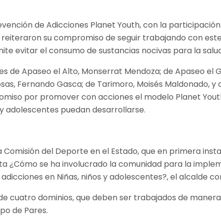
evención de Adicciones Planet Youth, con la participación
ción reiteraron su compromiso de seguir trabajando con es
ite evitar el consumo de sustancias nocivas para la salud
ales de Apaseo el Alto, Monserrat Mendoza; de Apaseo el 
Rosas, Fernando Gasca; de Tarimoro, Moisés Maldonado, y
omiso por promover con acciones el modelo Planet Youth 
 y adolescentes puedan desarrollarse.
a Comisión del Deporte en el Estado, que en primera instan
unta ¿Cómo se ha involucrado la comunidad para la impl
adicciones en Niñas, niños y adolescentes?, el alcalde co
sde cuatro dominios, que deben ser trabajados de manera 
upo de Pares.