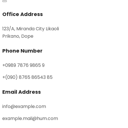
Office Address
123/A, Miranda City Likaoli
Prikano, Dope
Phone Number
+0989 7876 9865 9
+(090) 8765 86543 85
Email Address
info@example.com
example.mail@hum.com