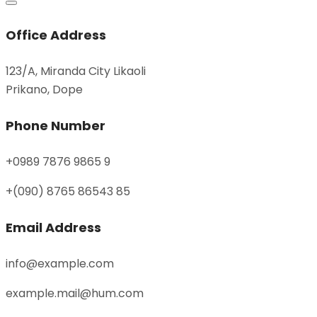
Office Address
123/A, Miranda City Likaoli
Prikano, Dope
Phone Number
+0989 7876 9865 9
+(090) 8765 86543 85
Email Address
info@example.com
example.mail@hum.com