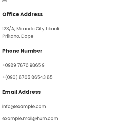
Office Address
123/A, Miranda City Likaoli
Prikano, Dope
Phone Number
+0989 7876 9865 9
+(090) 8765 86543 85
Email Address
info@example.com
example.mail@hum.com