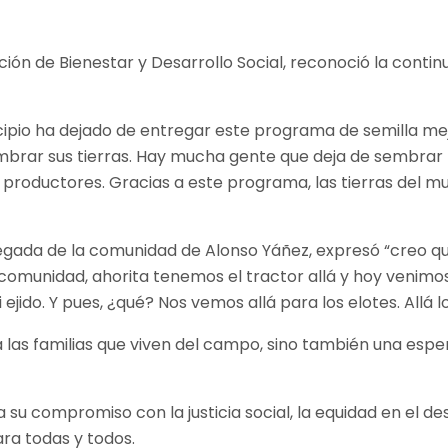
ección de Bienestar y Desarrollo Social, reconoció la con
unicipio ha dejado de entregar este programa de semilla 
embrar sus tierras. Hay mucha gente que deja de sembra
 productores. Gracias a este programa, las tierras del mu
 delegada de la comunidad de Alonso Yáñez, expresó “creo
 comunidad, ahorita tenemos el tractor allá y hoy venimo
jido. Y pues, ¿qué? Nos vemos allá para los elotes. Allá 
 las familias que viven del campo, sino también una esp
 compromiso con la justicia social, la equidad en el desar
ra todas y todos.