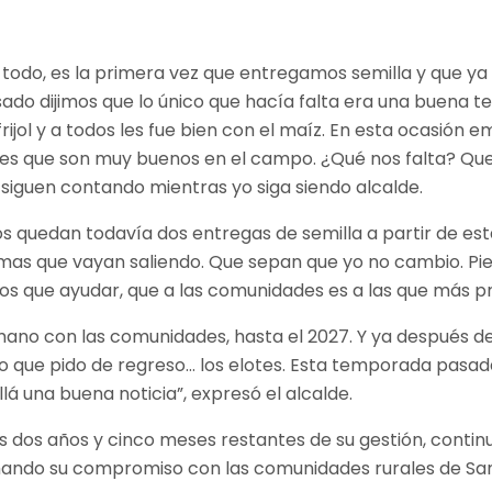
 todo, es la primera vez que entregamos semilla y que ya s
ado dijimos que lo único que hacía falta era una buena 
frijol y a todos les fue bien con el maíz. En esta ocasi
que son muy buenos en el campo. ¿Qué nos falta? Que la s
 siguen contando mientras yo siga siendo alcalde.
 quedan todavía dos entregas de semilla a partir de esta.
as que vayan saliendo. Que sepan que yo no cambio. Pien
mos que ayudar, que a las comunidades es a las que más
a mano con las comunidades, hasta el 2027. Y ya después de
co que pido de regreso… los elotes. Esta temporada pasa
lá una buena noticia”, expresó el alcalde.
 dos años y cinco meses restantes de su gestión, continu
rmando su compromiso con las comunidades rurales de San