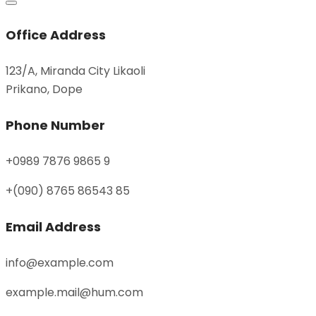
Office Address
123/A, Miranda City Likaoli
Prikano, Dope
Phone Number
+0989 7876 9865 9
+(090) 8765 86543 85
Email Address
info@example.com
example.mail@hum.com