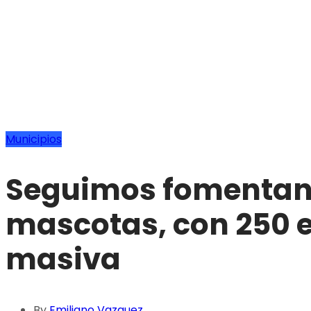
Municipios
Seguimos fomentand
mascotas, con 250 e
masiva
By
Emiliano Vazquez