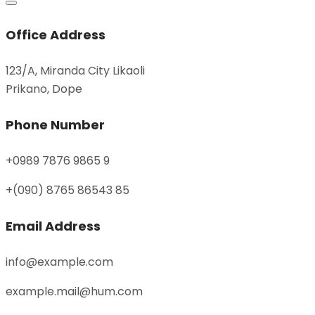
Office Address
123/A, Miranda City Likaoli
Prikano, Dope
Phone Number
+0989 7876 9865 9
+(090) 8765 86543 85
Email Address
info@example.com
example.mail@hum.com