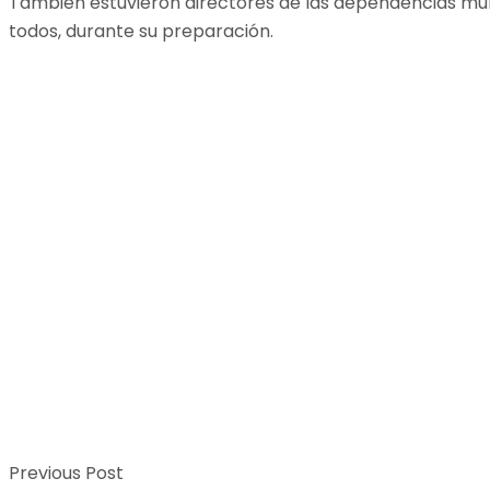
También estuvieron directores de las dependencias muni
todos, durante su preparación.
Previous Post