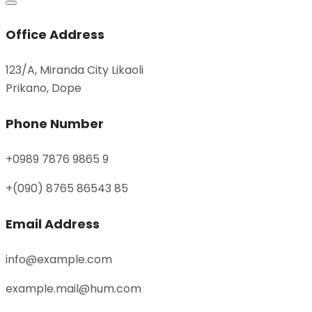
Office Address
123/A, Miranda City Likaoli
Prikano, Dope
Phone Number
+0989 7876 9865 9
+(090) 8765 86543 85
Email Address
info@example.com
example.mail@hum.com