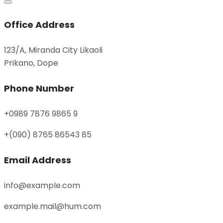
Office Address
123/A, Miranda City Likaoli
Prikano, Dope
Phone Number
+0989 7876 9865 9
+(090) 8765 86543 85
Email Address
info@example.com
example.mail@hum.com