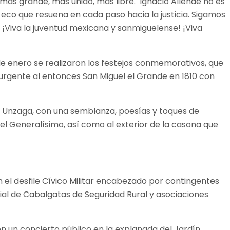
 más grande, más unido, más libre. Ignacio Allende no es
 eco que resuena en cada paso hacia la justicia. Sigamos
, ¡Viva la juventud mexicana y sanmiguelense! ¡Viva
de enero se realizaron los festejos conmemorativos, que
nsurgente al entonces San Miguel el Grande en 1810 con
y Unzaga, con una semblanza, poesías y toques de
del Generalísimo, así como al exterior de la casona que
n el desfile Cívico Militar encabezado por contingentes
cial de Cabalgatas de Seguridad Rural y asociaciones
on un concierto público en la explanada del Jardín