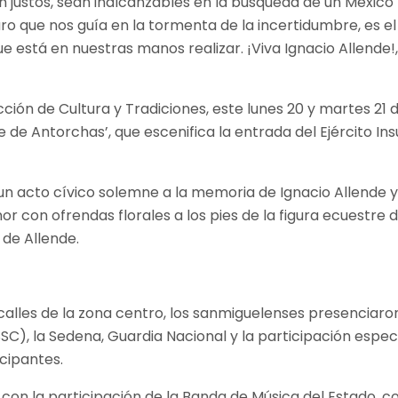
an justos, sean inalcanzables en la búsqueda de un México
ro que nos guía en la tormenta de la incertidumbre, es el
e está en nuestras manos realizar. ¡Viva Ignacio Allende!
ción de Cultura y Tradiciones, este lunes 20 y martes 21 
e de Antorchas’, que escenifica la entrada del Ejército I
un acto cívico solemne a la memoria de Ignacio Allende 
r con ofrendas florales a los pies de la figura ecuestre 
 de Allende.
s calles de la zona centro, los sanmiguelenses presenciaro
SC), la Sedena, Guardia Nacional y la participación espe
icipantes.
con la participación de la Banda de Música del Estado, c