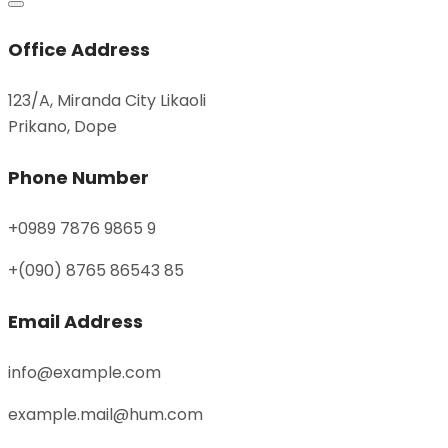
Office Address
123/A, Miranda City Likaoli
Prikano, Dope
Phone Number
+0989 7876 9865 9
+(090) 8765 86543 85
Email Address
info@example.com
example.mail@hum.com