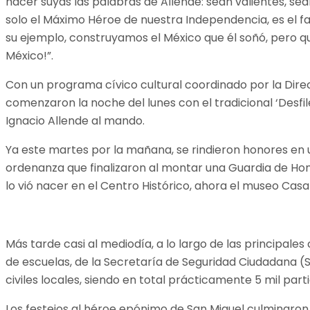
hacer suyas las palabras de Allende: sean valientes, se
solo el Máximo Héroe de nuestra Independencia, es el fa
su ejemplo, construyamos el México que él soñó, pero qu
México!”.
Con un programa cívico cultural coordinado por la Direc
comenzaron la noche del lunes con el tradicional ‘Desfil
Ignacio Allende al mando.
Ya este martes por la mañana, se rindieron honores en 
ordenanza que finalizaron al montar una Guardia de Hono
lo vió nacer en el Centro Histórico, ahora el museo Casa
Más tarde casi al mediodía, a lo largo de las principale
de escuelas, de la Secretaría de Seguridad Ciudadana (S
civiles locales, siendo en total prácticamente 5 mil part
Los festejos al héroe epónimo de San Miguel culminaron 