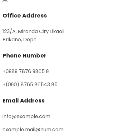
Office Address
123/A, Miranda City Likaoli
Prikano, Dope
Phone Number
+0989 7876 9865 9
+(090) 8765 86543 85
Email Address
info@example.com
example.mail@hum.com