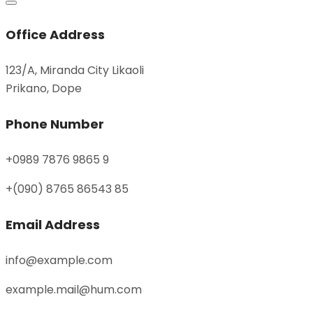
Office Address
123/A, Miranda City Likaoli
Prikano, Dope
Phone Number
+0989 7876 9865 9
+(090) 8765 86543 85
Email Address
info@example.com
example.mail@hum.com